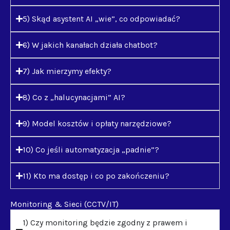
5) Skąd asystent AI „wie”, co odpowiadać?
6) W jakich kanałach działa chatbot?
7) Jak mierzymy efekty?
8) Co z „halucynacjami” AI?
9) Model kosztów i opłaty narzędziowe?
10) Co jeśli automatyzacja „padnie”?
11) Kto ma dostęp i co po zakończeniu?
Monitoring & Sieci (CCTV/IT)
1) Czy monitoring będzie zgodny z prawem i