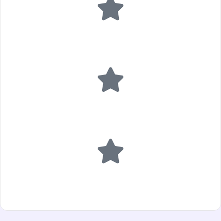
Realna opieka po wdrożeniu
Po projekcie nie znikam. Pomagam i reaguję, gdy tylko
jest taka potrzeba.
Prosta i ludzka komunikacja
Tłumaczę wszystko normalnym językiem — bez żargonu
IT i zbędnych zawiłości.
Rozwiązania dopasowane do każdej firmy
Projektuję technologie tak, by były praktyczne i realnie
przydatne w codziennej pracy.