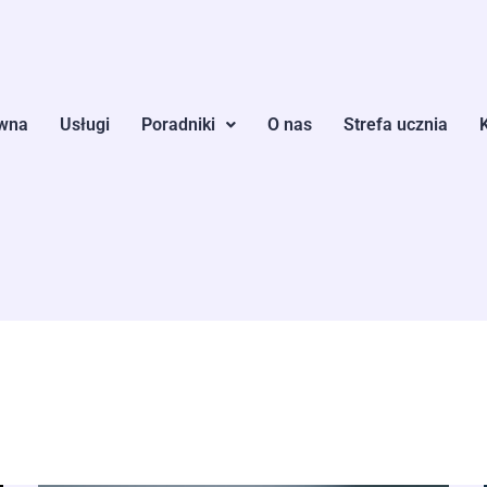
ówna
Usługi
Poradniki
O nas
Strefa ucznia