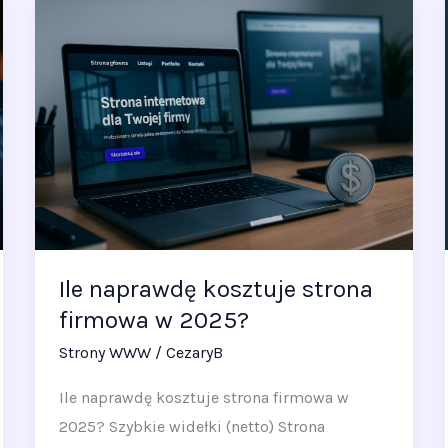
Ile
naprawdę
kosztuje
strona
firmowa
w
2025?
Ile naprawdę kosztuje strona
firmowa w 2025?
Strony WWW
/
CezaryB
Ile naprawdę kosztuje strona firmowa w
2025? Szybkie widełki (netto) Strona