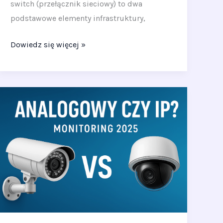
switch (przełącznik sieciowy) to dwa
podstawowe elementy infrastruktury,
Dowiedz się więcej »
Analogowy
czy
IP?