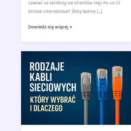
czekać na telefony od klientów Hej! Po co Ci
strona internetowa? Żeby ładnie […]
Dowiedz się więcej »
Rodzaje
kabli
sieciowych
–
który
wybrać
i
dlaczego?