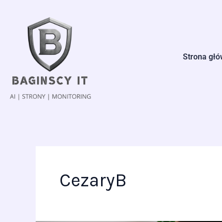
Przejdź
do
treści
Strona gł
CezaryB