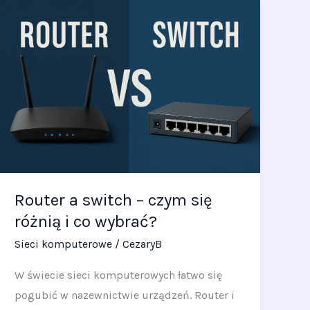
Router
a
switch
–
czym
się
różnią
i
co
wybrać?
Router a switch – czym się
różnią i co wybrać?
Sieci komputerowe
/
CezaryB
W świecie sieci komputerowych łatwo się
pogubić w nazewnictwie urządzeń. Router i