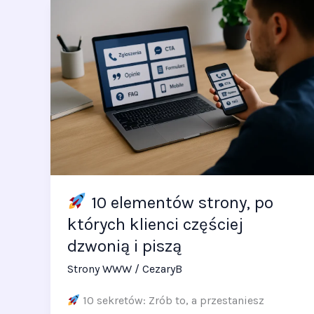
10
elementów
strony,
po
których
klienci
częściej
dzwonią
i
10 elementów strony, po
piszą
których klienci częściej
dzwonią i piszą
Strony WWW
/
CezaryB
10 sekretów: Zrób to, a przestaniesz